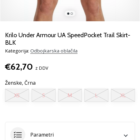
Si
odbojkarski/a
navdušenec/ka,
kot
smo
Krilo Under Armour UA SpeedPocket Trail Skirt-
mi?
BLK
Pridruži
se
Kategorija:
Odbojkarska oblačila
nam
kot
€62,70
z DDV
brend
ambasador/ka.
Ženske,
Črna
XS
S
M
L
XL
11. 8. 2022
•
2 min. branja
Weplayvolleyball
affiliate
Parametri
program