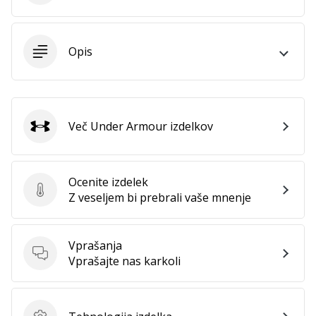
Imate
svojo
spletno
Opis
stran,
blog,
upravljate
Facebook
stran
Več Under Armour izdelkov
Under Armour
ali
online
forum?
Ocenite izdelek
Začnite
Ocenite izdelek
Z veseljem bi prebrali vaše mnenje
služiti.
Pridružite
se
Vprašanja
našemu…
Vprašanja
Vprašajte nas karkoli
Prikaži