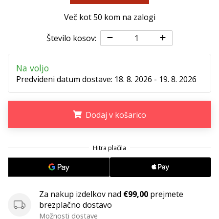
Imate
Več kot 50 kom na zalogi
svojo
spletno
Število kosov:
stran,
blog,
upravljate
Na voljo
Facebook
Predvideni datum dostave:
18. 8. 2026 - 19. 8. 2026
stran
ali
online
Dodaj v košarico
forum?
Začnite
služiti.
.
.
.
Pridružite
se
našemu…
Za nakup izdelkov nad
€99,00
prejmete
brezplačno dostavo
Prikaži
Možnosti dostave