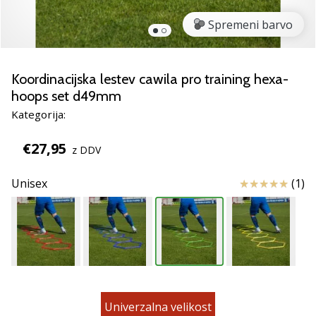
Si
odbojkarski/a
Spremeni barvo
navdušenec/ka,
kot
smo
Koordinacijska lestev cawila pro training hexa-
mi?
hoops set d49mm
Pridruži
se
Kategorija:
nam
kot
€27,95
z DDV
brend
ambasador/ka.
Ocena izdelka
Unisex
(1)
11. 8. 2022
•
2 min. branja
Weplayvolleyball
affiliate
Univerzalna velikost
program