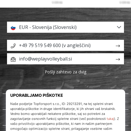
EUR - Slovenija (Slovenski)
+49 79 519 549 600 (v angleščini)
info@weplayvolleyball.si
Pošlji zahtevo za dvig
O nas
Storitve za stranke