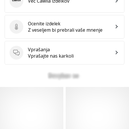
Več Cawila izdelkov
Cawila
Ocenite izdelek
Ocenite izdelek
Z veseljem bi prebrali vaše mnenje
Vprašanja
Vprašanja
Vprašajte nas karkoli