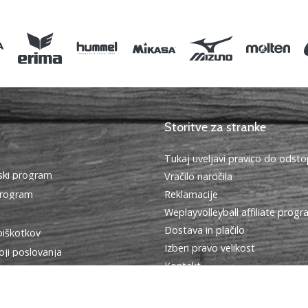
Storitve za stranke
Tukaj uveljavi pravico do ods
ki program
Vračilo naročila
program
Reklamacije
Weplayvolleyball affiliate prog
Dostava in plačilo
piškotkov
Izberi pravo velikost
oji poslovanja
Kontakt
Pogosto zastavljena vprašanja
Politika zasebnosti