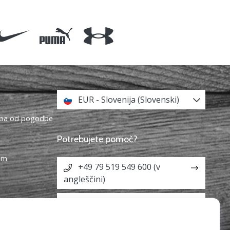
EUR - Slovenija (Slovenski)
topa od pogodbe
Potrebujete pomoč?
ram
+49 79 519 549 600 (v
angleščini)
info@weplayvolleyball.si