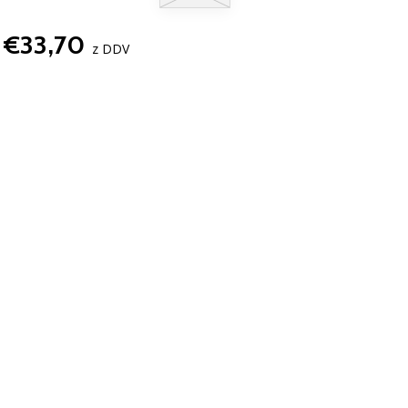
€33,70
z DDV