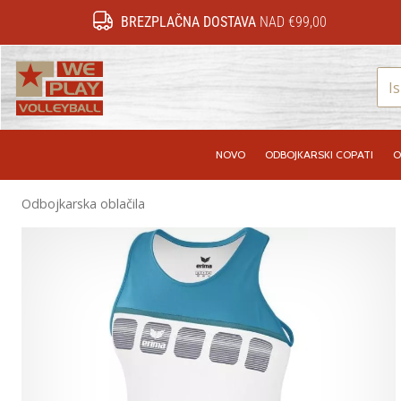
BREZPLAČNA DOSTAVA
NAD €99,00
WePlayVolleyball.si
NOVO
ODBOJKARSKI COPATI
O
Odbojkarska oblačila