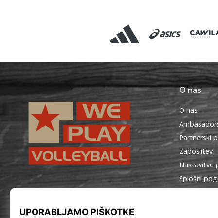
O nas
O nas
Ambasadors
Partnerski 
Zaposlitev
Nastavitve 
Splošni pog
WePlayVolleyball.si