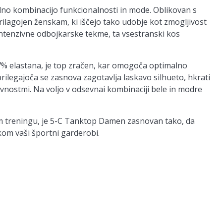
lno kombinacijo funkcionalnosti in mode. Oblikovan s
prilagojen ženskam, ki iščejo tako udobje kot zmogljivost
i intenzivne odbojkarske tekme, ta vsestranski kos
 7% elastana, je top zračen, kar omogoča optimalno
rilegajoča se zasnova zagotavlja laskavo silhueto, hkrati
nostmi. Na voljo v odsevnai kombinaciji bele in modre
nem treningu, je 5-C Tanktop Damen zasnovan tako, da
kom vaši športni garderobi.