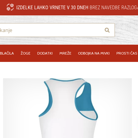
IZDELKE LAHKO VRNETE V 30 DNEH
BREZ NAVEDBE RAZLOG
Iskanje
BLAČILA
ŽOGE
DODATKI
MREŽE
ODBOJKA NA MIVKI
PROSTI ČAS