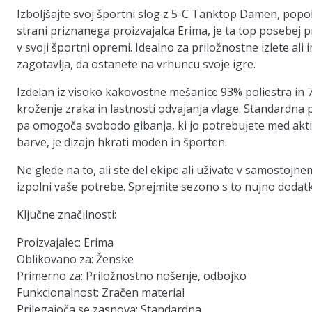
Izboljšajte svoj športni slog z 5-C Tanktop Damen, popo
strani priznanega proizvajalca Erima, je ta top posebej 
v svoji športni opremi. Idealno za priložnostne izlete al
zagotavlja, da ostanete na vrhuncu svoje igre.
Izdelan iz visoko kakovostne mešanice 93% poliestra in
kroženje zraka in lastnosti odvajanja vlage. Standardna p
pa omogoča svobodo gibanja, ki jo potrebujete med aktiv
barve, je dizajn hkrati moden in športen.
Ne glede na to, ali ste del ekipe ali uživate v samostoj
izpolni vaše potrebe. Sprejmite sezono s to nujno dodat
Ključne značilnosti:
Proizvajalec:
Erima
Oblikovano za:
Ženske
Primerno za:
Priložnostno nošenje, odbojko
Funkcionalnost:
Zračen material
Prilegajoča se zasnova:
Standardna