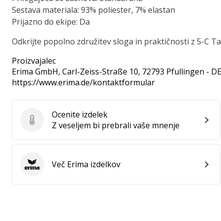
Sestava materiala:
93% poliester, 7% elastan
Prijazno do ekipe:
Da
Odkrijte popolno združitev sloga in praktičnosti z 5-C T
Proizvajalec
Erima GmbH
, Carl-Zeiss-Straße 10, 72793 Pfullingen - D
https://www.erima.de/kontaktformular
Ocenite izdelek
Ocenite izdelek
Z veseljem bi prebrali vaše mnenje
Več Erima izdelkov
Erima