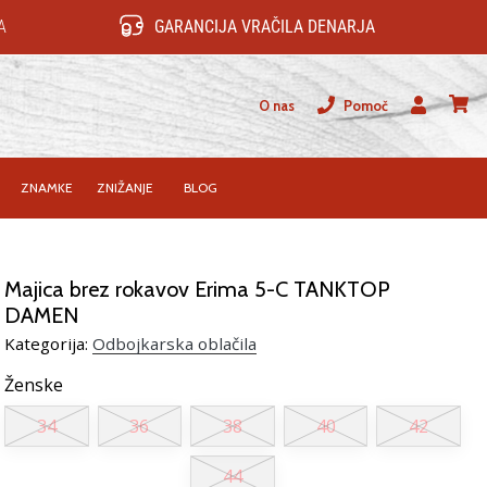
A
GARANCIJA VRAČILA DENARJA
O nas
Pomoč
Uporabnik
košari
ZNAMKE
ZNIŽANJE
BLOG
Majica brez rokavov Erima 5-C TANKTOP
DAMEN
Kategorija:
Odbojkarska oblačila
Ženske
34
36
38
40
42
44