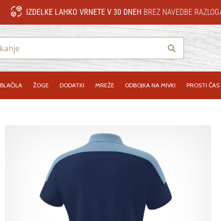
IZDELKE LAHKO VRNETE V 30 DNEH
BREZ NAVEDBE RAZLOG
Iskanje
BLAČILA
ŽOGE
DODATKI
MREŽE
ODBOJKA NA MIVKI
PROSTI ČAS