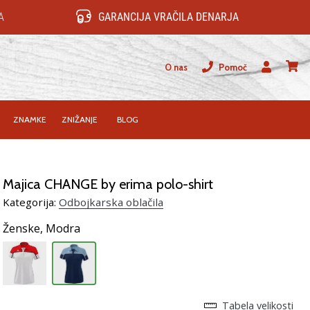
A
GARANCIJA VRAČILA DENARJA
O nas
Pomoč
Uporabnik
košari
ZNAMKE
ZNIŽANJE
BLOG
Majica CHANGE by erima polo-shirt
Kategorija:
Odbojkarska oblačila
Ženske,
Modra
Tabela velikosti