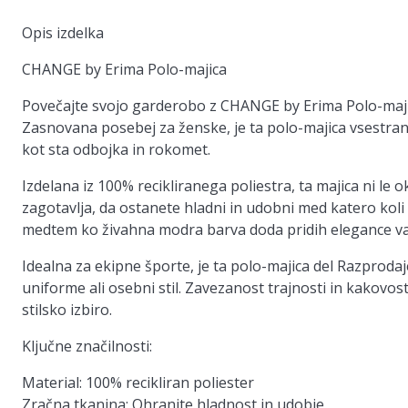
Opis izdelka
CHANGE by Erima Polo-majica
Povečajte svojo garderobo z CHANGE by Erima Polo-majico
Zasnovana posebej za ženske, je ta polo-majica vsestran
kot sta odbojka in rokomet.
Izdelana iz 100% recikliranega poliestra, ta majica ni le 
zagotavlja, da ostanete hladni in udobni med katero koli 
medtem ko živahna modra barva doda pridih elegance v
Idealna za ekipne športe, je ta polo-majica del Razproda
uniforme ali osebni stil. Zavezanost trajnosti in kakovo
stilsko izbiro.
Ključne značilnosti:
Material:
100% recikliran poliester
Zračna tkanina:
Ohranite hladnost in udobje