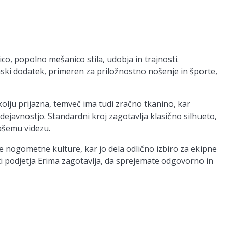
, popolno mešanico stila, udobja in trajnosti.
ski dodatek, primeren za priložnostno nošenje in športe,
okolju prijazna, temveč ima tudi zračno tkanino, kar
dejavnostjo. Standardni kroj zagotavlja klasično silhueto,
ašemu videzu.
je nogometne kulture, kar jo dela odlično izbiro za ekipne
sti podjetja Erima zagotavlja, da sprejemate odgovorno in