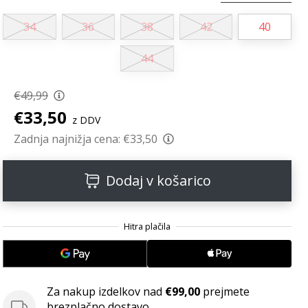
34
36
38
42
40
44
€49,99
€33,50
z DDV
Zadnja najnižja cena:
€33,50
Dodaj v košarico
Za nakup izdelkov nad
€99,00
prejmete
brezplačno dostavo