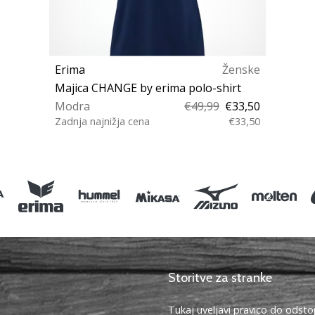
Erima
Ženske
Majica CHANGE by erima polo-shirt
Modra
€49,99
€33,50
Zadnja najnižja cena
€33,50
40
Storitve za stranke
Tukaj uveljavi pravico do ods