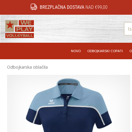
BREZPLAČNA DOSTAVA
NAD €99,00
WePlayVolleyball.si
NOVO
ODBOJKARSKI COPATI
O
Odbojkarska oblačila