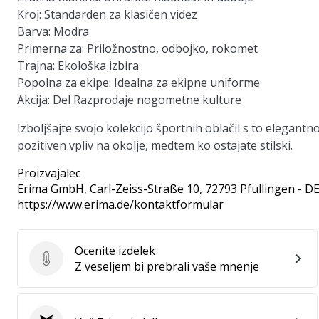
Kroj:
Standarden za klasičen videz
Barva:
Modra
Primerna za:
Priložnostno, odbojko, rokomet
Trajna:
Ekološka izbira
Popolna za ekipe:
Idealna za ekipne uniforme
Akcija:
Del Razprodaje nogometne kulture
Izboljšajte svojo kolekcijo športnih oblačil s to elegantn
pozitiven vpliv na okolje, medtem ko ostajate stilski.
Proizvajalec
Erima GmbH
, Carl-Zeiss-Straße 10, 72793 Pfullingen - D
https://www.erima.de/kontaktformular
Ocenite izdelek
Ocenite izdelek
Z veseljem bi prebrali vaše mnenje