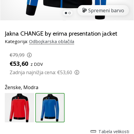
Si
odbojkarski/a
Spremeni barvo
navdušenec/ka,
kot
smo
Jakna CHANGE by erima presentation jacket
mi?
Pridruži
Kategorija:
Odbojkarska oblačila
se
nam
€79,99
kot
€53,60
z DDV
brend
Zadnja najnižja cena:
€53,60
ambasador/ka.
Ženske,
Modra
11. 8. 2022
•
2 min. branja
Weplayvolleyball
affiliate
program
Tabela velikosti