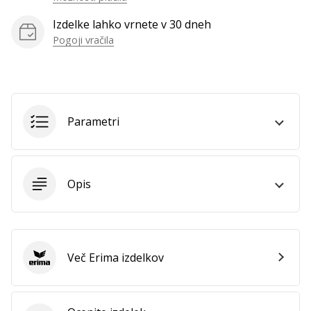
vse
Izdelke lahko vrnete v 30 dneh
članke
Pogoji vračila
Parametri
Opis
Več Erima izdelkov
Erima