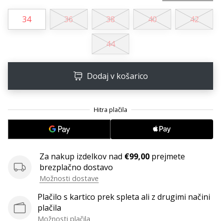
Imate
34
36
38
40
42
svojo
spletno
stran,
44
blog,
upravljate
Facebook
Dodaj v košarico
stran
ali
online
forum?
Začnite
služiti.
Pridružite
Za nakup izdelkov nad
€99,00
prejmete
se
brezplačno dostavo
našemu…
Možnosti dostave
Plačilo s kartico prek spleta ali z drugimi načini
plačila
Prikaži
Možnosti plačila