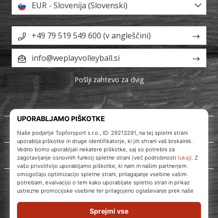
EUR - Slovenija (Slovenski)
+49 79 519 549 600 (v angleščini)
info@weplayvolleyball.si
Pošlji zahtevo za dvig
O nas
Storitve za stranke