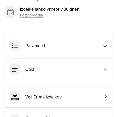
vse
Izdelke lahko vrnete v 30 dneh
članke
Pogoji vračila
Parametri
Opis
Več Erima izdelkov
Erima