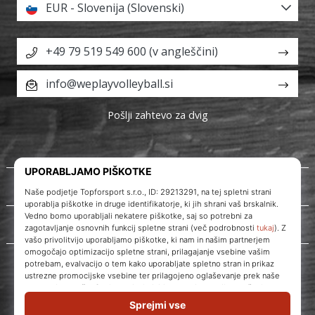
EUR - Slovenija (Slovenski)
+49 79 519 549 600 (v angleščini)
info@weplayvolleyball.si
Pošlji zahtevo za dvig
O nas
Storitve za stranke