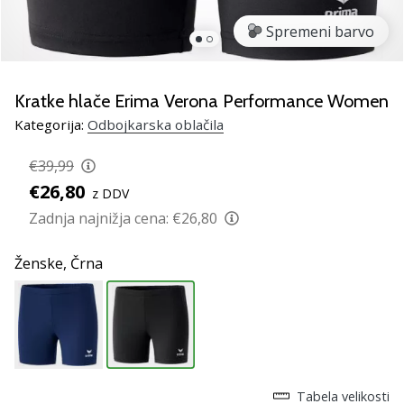
Si
odbojkarski/a
Spremeni barvo
navdušenec/ka,
kot
smo
Kratke hlače Erima Verona Performance Women
mi?
Pridruži
Kategorija:
Odbojkarska oblačila
se
nam
€39,99
kot
€26,80
z DDV
brend
Zadnja najnižja cena:
€26,80
ambasador/ka.
Ženske,
Črna
11. 8. 2022
•
2 min. branja
Weplayvolleyball
affiliate
program
Tabela velikosti