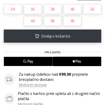
Imate
34
36
38
40
42
svojo
spletno
stran,
44
48
46
blog,
upravljate
Facebook
Dodaj v košarico
stran
ali
online
forum?
Začnite
služiti.
Pridružite
Za nakup izdelkov nad
€99,00
prejmete
se
brezplačno dostavo
našemu…
Možnosti dostave
Plačilo s kartico prek spleta ali z drugimi načini
plačila
Prikaži
Možnosti plačila