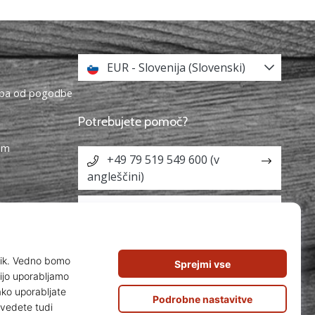
EUR - Slovenija (Slovenski)
topa od pogodbe
Potrebujete pomoč?
ram
+49 79 519 549 600 (v
angleščini)
info@weplayvolleyball.si