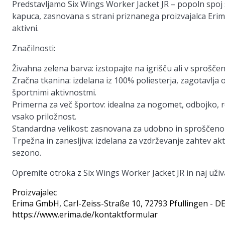
Predstavljamo Six Wings Worker Jacket JR – popoln spoj s
kapuca, zasnovana s strani priznanega proizvajalca Erima,
aktivni.
Značilnosti:
Živahna zelena barva: izstopajte na igrišču ali v sproščen
Zračna tkanina: izdelana iz 100% poliesterja, zagotavlj
športnimi aktivnostmi.
Primerna za več športov: idealna za nogomet, odbojko, r
vsako priložnost.
Standardna velikost: zasnovana za udobno in sproščeno
Trpežna in zanesljiva: izdelana za vzdrževanje zahtev ak
sezono.
Opremite otroka z Six Wings Worker Jacket JR in naj uživa
Proizvajalec
Erima GmbH
, Carl-Zeiss-Straße 10, 72793 Pfullingen - D
https://www.erima.de/kontaktformular