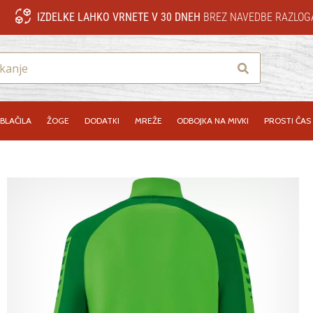
IZDELKE LAHKO VRNETE V 30 DNEH
BREZ NAVEDBE RAZLOG
Iskanje
BLAČILA
ŽOGE
DODATKI
MREŽE
ODBOJKA NA MIVKI
PROSTI ČAS