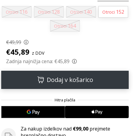
116
128
140
152
Otroci
Otroci
Otroci
Otroci
164
Otroci
€49,99
€45,89
z DDV
Zadnja najnižja cena:
€45,89
Dodaj v košarico
Za nakup izdelkov nad
€99,00
prejmete
brezplačno dostavo