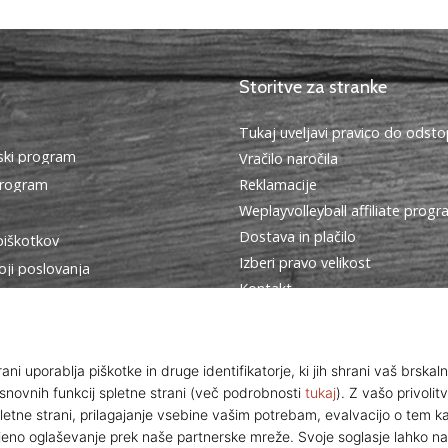
Storitve za stranke
Tukaj uveljavi pravico do ods
ki program
Vračilo naročila
program
Reklamacije
Weplayvolleyball affiliate prog
Dostava in plačilo
piškotkov
Izberi pravo velikost
oji poslovanja
Kontakt
Pogosto zastavljena vprašanja
Politika zasebnosti
Program za ambasadorje