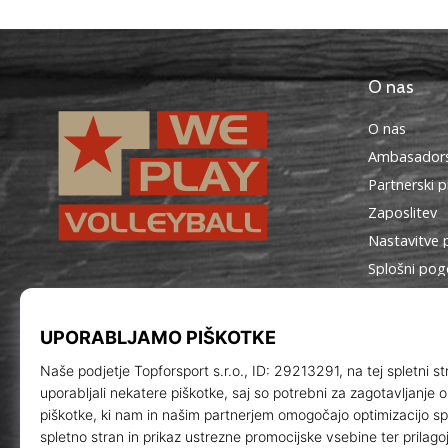
O nas
O nas
Ambasadors
Partnerski 
Zaposlitev
Nastavitve 
Splošni pog
WePlayVolleyball.si