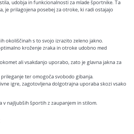
tila, udobja in funkcionalnosti za mlade športnike. Ta
 je prilagojena posebej za otroke, ki radi ostajajo
ih okoliščinah s to svojo izrazito zeleno jakno.
a optimalno kroženje zraka in otroke udobno med
okomet ali vsakdanjo uporabo, zato je glavna jakna za
 prileganje ter omogoča svobodo gibanja.
tivne igre, zagotovljena dolgotrajna uporaba skozi vsako
 v najljubših športih z zaupanjem in stilom.
E