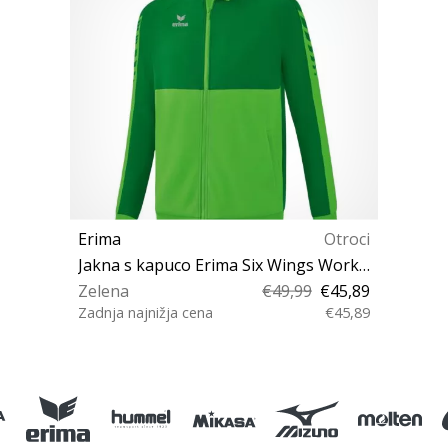
Erima
Otroci
Jakna s kapuco Erima Six Wings Worker Jacket JR
Zelena
€49,99
€45,89
Zadnja najnižja cena
€45,89
152