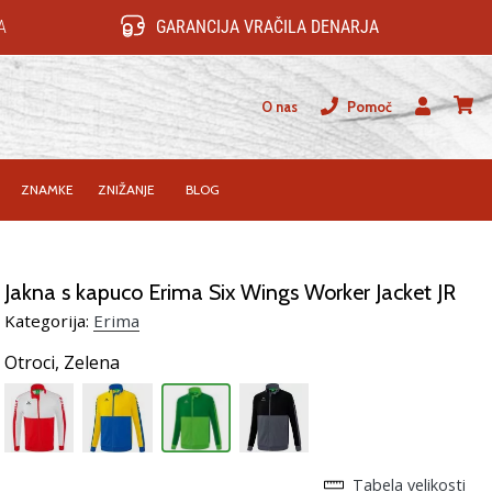
A
GARANCIJA VRAČILA DENARJA
O nas
Pomoč
Uporabnik
košari
ZNAMKE
ZNIŽANJE
BLOG
Jakna s kapuco Erima Six Wings Worker Jacket JR
Kategorija:
Erima
Otroci,
Zelena
Tabela velikosti