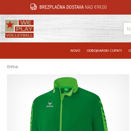
BREZPLAČNA DOSTAVA
NAD €99,00
WePlayVolleyball.si
NOVO
ODBOJKARSKI COPATI
O
Erima