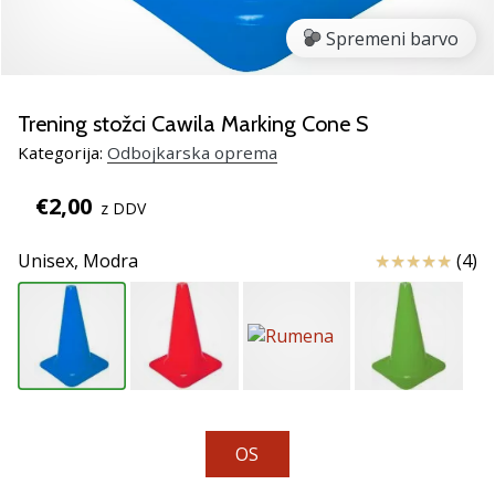
Si
odbojkarski/a
Spremeni barvo
navdušenec/ka,
kot
smo
Trening stožci Cawila Marking Cone S
mi?
Pridruži
Kategorija:
Odbojkarska oprema
se
nam
€2,00
z DDV
kot
brend
Ocena izdelka
Unisex,
Modra
(4)
ambasador/ka.
11. 8. 2022
•
2 min. branja
Weplayvolleyball
OS
affiliate
program