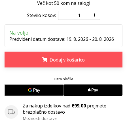
Več kot 50 kom na zalogi
Imate
svojo
Število kosov:
spletno
stran,
blog,
Na voljo
upravljate
Predvideni datum dostave:
19. 8. 2026 - 20. 8. 2026
Facebook
stran
ali
Dodaj v košarico
online
forum?
Začnite
.
.
.
služiti.
Pridružite
se
našemu…
Za nakup izdelkov nad
€99,00
prejmete
brezplačno dostavo
Možnosti dostave
Prikaži