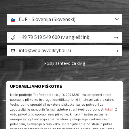
EUR - Slovenija (Slovenski)
+49 79 519 549 600 (v angleščini)
info@weplayvolleyball.si
Pošlji zahtevo za dvig
O nas
Storitve za stranke