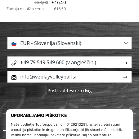
€33,00
€16,50
Zadnja najnižja cena
€16,50
EUR - Slovenija (Slovenski)
+49 79 519 549 600 (v angleščini)
info@weplayvolleyball.si
Pošlji zahtevo za dvig
O nas
Storitve za stranke