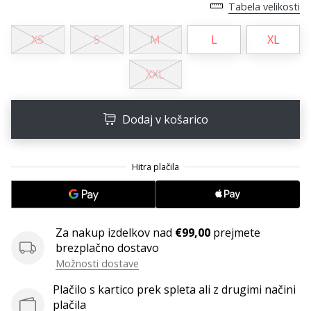
Tabela velikosti
Imate
svojo
XS
S
M
L
XL
spletno
stran,
XXL
blog,
upravljate
Facebook
Dodaj v košarico
stran
ali
online
forum?
Začnite
služiti.
Pridružite
se
Za nakup izdelkov nad
€99,00
prejmete
našemu…
brezplačno dostavo
Možnosti dostave
Plačilo s kartico prek spleta ali z drugimi načini
Prikaži
plačila