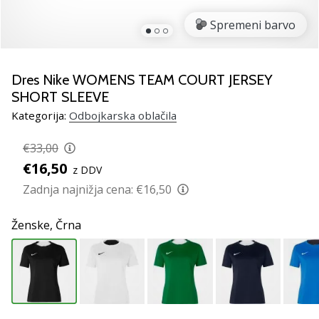
Si
odbojkarski/a
Spremeni barvo
navdušenec/ka,
kot
smo
Dres Nike WOMENS TEAM COURT JERSEY
mi?
SHORT SLEEVE
Pridruži
se
Kategorija:
Odbojkarska oblačila
nam
kot
€33,00
brend
€16,50
z DDV
ambasador/ka.
Zadnja najnižja cena:
€16,50
11. 8. 2022
Ženske,
Črna
•
2 min. branja
Weplayvolleyball
affiliate
program