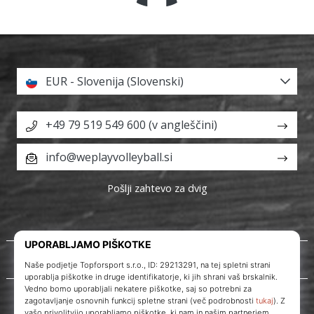
EUR - Slovenija (Slovenski)
+49 79 519 549 600 (v angleščini)
info@weplayvolleyball.si
Pošlji zahtevo za dvig
O nas
Storitve za stranke