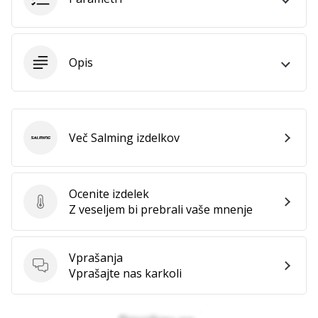
vse
članke
Opis
Več Salming izdelkov
Salming
Ocenite izdelek
Ocenite izdelek
Z veseljem bi prebrali vaše mnenje
Vprašanja
Vprašanja
Vprašajte nas karkoli