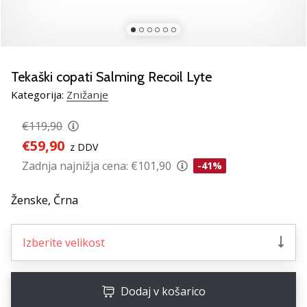
Si
odbojkarski/a
navdušenec/ka,
kot
smo
Tekaški copati Salming Recoil Lyte
mi?
Pridruži
Kategorija:
Znižanje
se
nam
€119,90
kot
€59,90
z DDV
brend
Zadnja najnižja cena:
€101,90
-41%
ambasador/ka.
Ženske,
Črna
11. 8. 2022
•
Izberite velikost
2 min. branja
Weplayvolleyball
affiliate
Dodaj v košarico
program