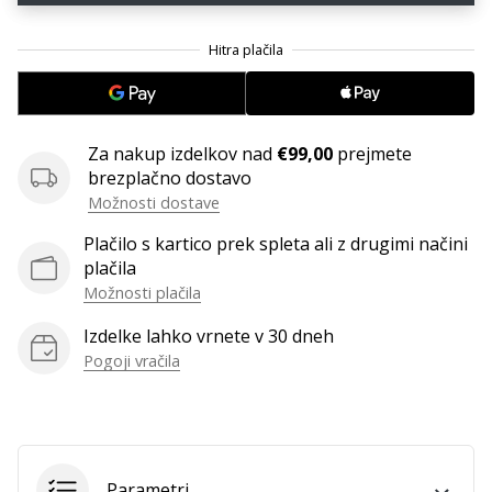
Imate
svojo
spletno
stran,
blog,
upravljate
Za nakup izdelkov nad
€99,00
prejmete
Facebook
brezplačno dostavo
stran
Možnosti dostave
ali
online
Plačilo s kartico prek spleta ali z drugimi načini
forum?
plačila
Začnite
Možnosti plačila
služiti.
Izdelke lahko vrnete v 30 dneh
Pridružite
se
Pogoji vračila
našemu…
Prikaži
Parametri