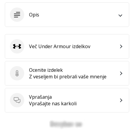
Imate
svojo
Opis
spletno
stran,
blog,
upravljate
Facebook
Več Under Armour izdelkov
Under Armour
stran
ali
online
Ocenite izdelek
forum?
Ocenite izdelek
Z veseljem bi prebrali vaše mnenje
Začnite
služiti.
Pridružite
Vprašanja
se
Vprašanja
Vprašajte nas karkoli
našemu…
Prikaži