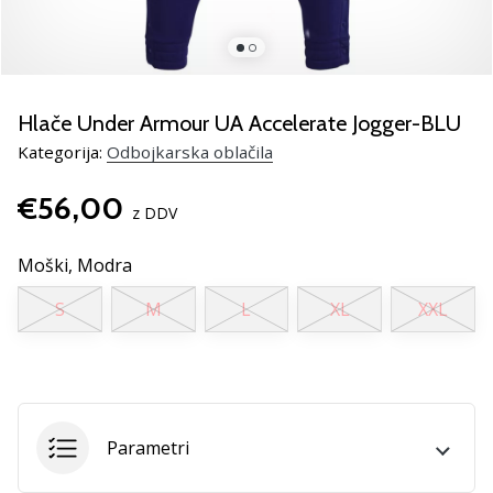
Si
odbojkarski/a
navdušenec/ka,
kot
smo
Hlače Under Armour UA Accelerate Jogger-BLU
mi?
Pridruži
Kategorija:
Odbojkarska oblačila
se
nam
€56,00
z DDV
kot
brend
Moški,
Modra
ambasador/ka.
S
M
L
XL
XXL
11. 8. 2022
•
2 min. branja
Weplayvolleyball
Parametri
affiliate
program