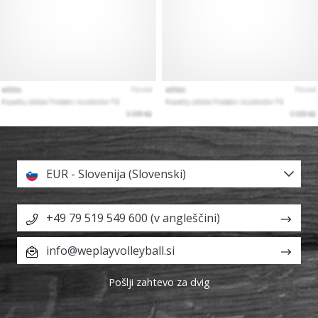
EUR - Slovenija (Slovenski)
+49 79 519 549 600 (v angleščini)
info@weplayvolleyball.si
Pošlji zahtevo za dvig