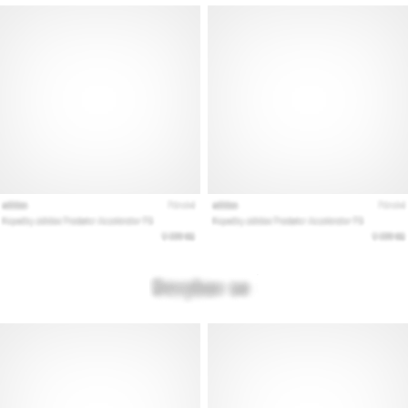
vse
članke