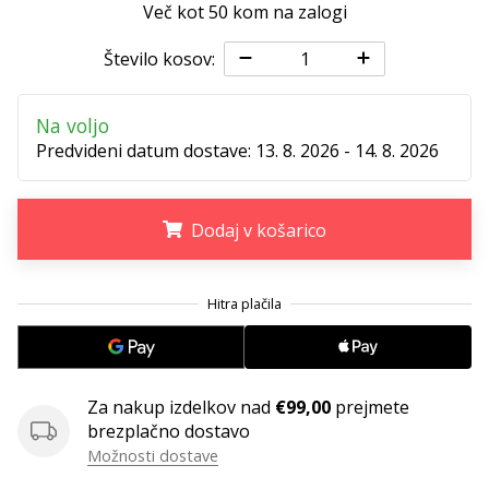
Več kot 50 kom na zalogi
Imate
svojo
Število kosov:
spletno
stran,
blog,
Na voljo
upravljate
Predvideni datum dostave:
13. 8. 2026 - 14. 8. 2026
Facebook
stran
ali
Dodaj v košarico
online
forum?
Začnite
.
.
.
služiti.
Pridružite
se
našemu…
Za nakup izdelkov nad
€99,00
prejmete
brezplačno dostavo
Možnosti dostave
Prikaži