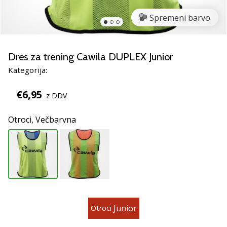
Si
odbojkarski/a
Spremeni barvo
navdušenec/ka,
kot
smo
Dres za trening Cawila DUPLEX Junior
mi?
Pridruži
Kategorija:
se
nam
€6,95
z DDV
kot
brend
Otroci,
Večbarvna
ambasador/ka.
11. 8. 2022
•
2 min. branja
Weplayvolleyball
Junior
Otroci
affiliate
program