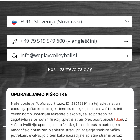
EUR - Slovenija (Slovenski)
+49 79 519 549 600 (v angleščini)
info@weplayvolleyball.si
Pošlji zahtevo za dvig
O nas
Storitve za stranke